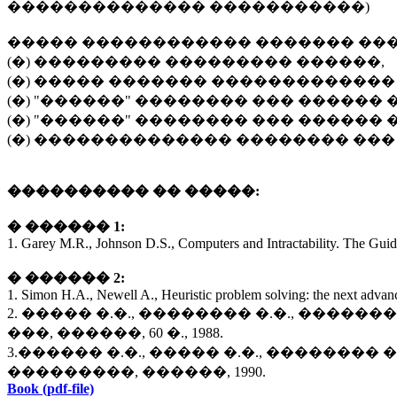
�������������� �����������)
����� ������������ ������� �����
(�) ��������� ��������� ������,
(�) ����� ������� ������������� (Ele
(�) "������" �������� ��� ������ 
(�) "������" �������� ��� ������
(�) �������������� �������� ��
���������� �� �����:
� ������ 1:
1. Garey M.R., Johnson D.S., Computers and Intractability. The Gu
� ������ 2:
1. Simon H.A., Newell A., Heuristic problem solving: the next advanc
2. ����� �.�., �������� �.�., ��
���, ������, 60 �., 1988.
3.������ �.�., ����� �.�., �����
���������, ������, 1990.
Book (pdf-file)