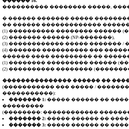
������ 16.
���������� �������� �����, ���
� ������ ������� ����� �������
�� ������ ������������� ������
(1) ���������� �������� ������ 
(2) ������� ������ (NP-�������),
(3) ������������ ����� ������� /
(4) ������� ���������� ��� ����
������ ���� ��������� �� �����
(1) �������� ��������� ������ (
(2) ���������� �������� (������
��������������� ������ �� ���
(����������� ��� ����� / ������
�����������):
������� 1:
����� ������ �� ���
���������
(��������: ������������ ������
������� 2:
����� ������ �� ����
������� 3:
����� ������ �� ����