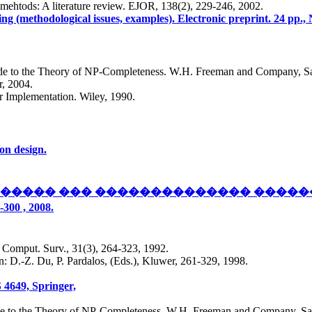
g mehtods: A literature review. EJOR, 138(2), 229-246, 2002.
ng (methodological issues, examples). Electronic preprint. 24 pp., 
uide to the Theory of NP-Completeness. W.H. Freeman and Company, Sa
r, 2004.
r Implementation. Wiley, 1990.
on design.
������� ��� �������������� �����
 , 2008.
M Comput. Surv., 31(3), 264-323, 1992.
In: D.-Z. Du, P. Pardalos, (Eds.), Kluwer, 261-329, 1998.
 4649, Springer,
ide to the Theory of NP-Completeness. W.H. Freeman and Company, Sa