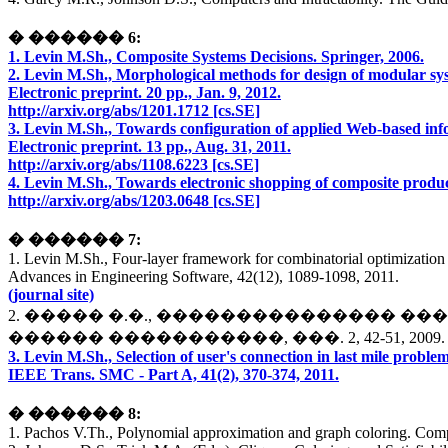
� ������ 6:
1. Levin M.Sh., Composite Systems Decisions. Springer, 2006.
2. Levin M.Sh., Morphological methods for design of modular sys
Electronic preprint. 20 pp., Jan. 9, 2012.
http://arxiv.org/abs/1201.1712 [cs.SE]
3. Levin M.Sh., Towards configuration of applied Web-based inf
Electronic preprint. 13 pp., Aug. 31, 2011.
http://arxiv.org/abs/1108.6223 [cs.SE]
4. Levin M.Sh., Towards electronic shopping of composite product
http://arxiv.org/abs/1203.0648 [cs.SE]
� ������ 7:
1. Levin M.Sh., Four-layer framework for combinatorial optimizatio
Advances in Engineering Software, 42(12), 1089-1098, 2011.
(journal site)
2. ����� �.�., ��������������� 
������ �����������, ���. 2, 42-51, 2009
3. Levin M.Sh., Selection of user's connection in last mile problem
IEEE Trans. SMC - Part A, 41(2), 370-374, 2011.
� ������ 8:
1. Pachos V.Th., Polynomial approximation and graph coloring. Comp