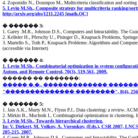
4. Zoponidis N., Doumpos M., Multicriteria classification and sortin
5. Levin M.Sh., Composite strategy for multicriteria ranking/sorti
http://arxiv.org/abs/1211.2245 [math.OC]
� ������ 3:
1. Garey .M.R., Johnson D.S., Computers and Intractability. The G
2. Kelleler H., Pferschy U., Pisinger D., Knapsack Problems, Springe
3. Martello S., Toth P., Knapsack Problems: Algorithms and Compute
(accessible via Internet)
� ������ 4:
1. Levin M.Sh., Combinatorial optimization in system configurati
Autom. and Remote Control, 70(3), 519-561, 2009.
������ �� �������:
����� �.�., ������������� ����
"�������������� ��������", 8(4), 256-300
� ������ 5:
1. Jain A.K., Murty M.N., Flynn P.J., Data clustering: a review. AC
2. Mirkin B., Muchnik I., Combinagtorial optimization in clustering. 
3. Levin M.Sh., Towards hierarchical clustering,
In: V. Diekert, M. Volkov, A. Voronkov, (Eds.), CSR 2007, LNCS
205-215, 2007.
4. Garey M.R., Johnson D.S., Computers and Intractability. The Gu