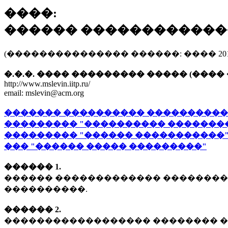
����:
������ ������������
(��������������� ������: ���� 201
�.�.�. ���� ��������� ����� (���� 
http://www.mslevin.iitp.ru/
email: mslevin@acm.org
������� ���������� ����������
��������� "���������� �������
��������� "������ �����������"
��� "������ ����� ���������"
������ 1.
������ ������������� ���������
����������.
������ 2.
������������������ �������� �������. ��