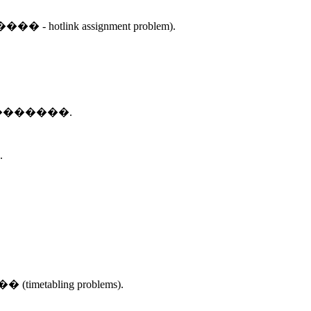
k assignment problem).
�������.
.
ling problems).