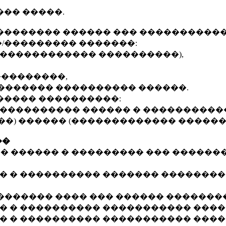
��� �����.
�������� ������ ��� �����������
/��������� �������:
(������������� ����������),
 ���������,
�������� ���������� ������.
����� ����������:
������������ ������ � �����������
���) ������ (������������� ������
��
�� ������ � ��������� ��� ������
�� � ���������� ������� �������
������� ���� ��� ������ �������
� � ���������� ����������� ����
� � ���������� ����������� ����