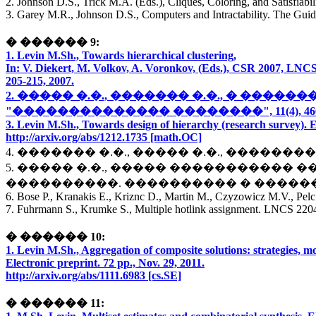
2. Johnson D.S., Trick M.A. (Eds.), Cliques, Coloring, and Satisfi
3. Garey M.R., Johnson D.S., Computers and Intractability. The Gu
� ������ 9:
1. Levin M.Sh., Towards hierarchical clustering,
In: V. Diekert, M. Volkov, A. Voronkov, (Eds.), CSR 2007, LNCS
205-215, 2007.
2. ����� �.�., ������� �.�., � ��
"�������������� ��������", 11(4), 466-47
3. Levin M.Sh., Towards design of hierarchy (research survey). El
http://arxiv.org/abs/1212.1735 [math.OC]
4. ������� �.�., ����� �.�., ������
5. ����� �.�., ����� ����������
����������. ���������� � �����������
6. Bose P., Kranakis E., Kriznc D., Martin M., Czyzowicz M.V., Pelc 
7. Fuhrmann S., Krumke S., Multiple hotlink assignment. LNCS 2204
� ������ 10:
1. Levin M.Sh., Aggregation of composite solutions: strategies, m
Electronic preprint. 72 pp., Nov. 29, 2011.
http://arxiv.org/abs/1111.6983 [cs.SE]
� ������ 11: