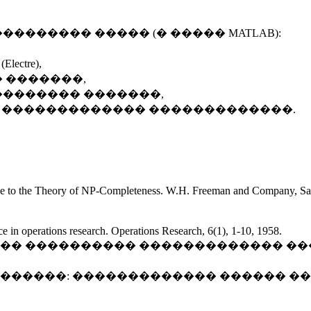
������ ����� (� ����� MATLAB):
ctre),
� �������,
 �������� �������,
� ������������� �������������.
ide to the Theory of NP-Completeness. W.H. Freeman and Company, Sa
e in operations research. Operations Research, 6(1), 1-10, 1958.
������� ���������� ������������� 
��� �������: ������������� ������