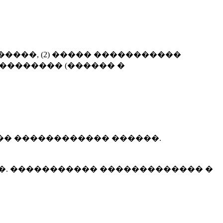
����, (2) ����� �����������
 �������� (������ �
�� ������������ ������.
. ����������� ������������� �