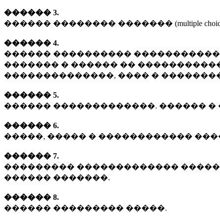
������ 3.
������ �������� ������� (multiple choice p
������ 4.
������ ���������� ������������ 
������� � ������ �� �����������
��������������, ���� � ���������
������ 5.
������ �������������. ������ � 
������ 6.
�����, ����� � ������������ ��
������ 7.
��������� ������������� �����
������ �������.
������ 8.
������ ��������� �����.