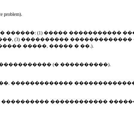
roblem).
������: (1) ����� ����������� ���
��, (3) ���������� �������������
��� �����, ����� � ��.).
����������� (� ����������).
���. ������������� ������������
 ���������� ������������ ������