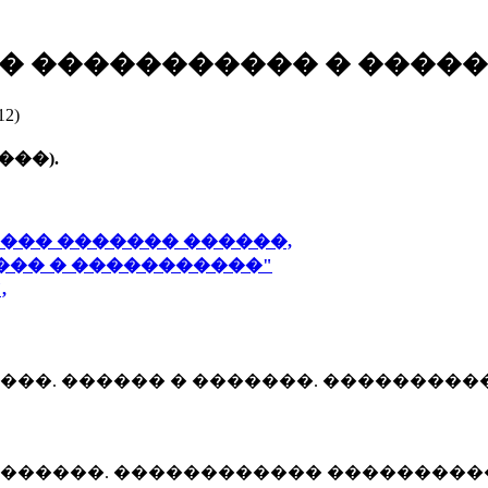
� ����������� � ����
2)
���).
��� ������� ������,
��� � �����������"
,
��. ������ � �������. ���������
���������� ����������� (multicriteria r