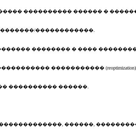
��������� ������ � ��������� - hotlin
�������/������������.
������ �������� � ���� �������
������ ����������� (reoptimization)
�� ���������� ������.
��������, ������, ���������� (timetab