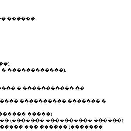
� ������.
�),
 � ������������).
���� � ����������� ��
����� ���������� ������� �
������ �����)
�� (������� ���������� ������)
����� ��� ������ (�������