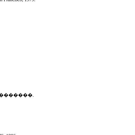
��������.