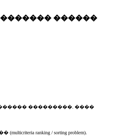
�������� ������
������ ���������. ����
anking / sorting problem).