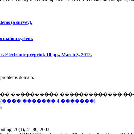
tems (a survey).
ormation system.
. Electronic preprint. 10 pp., March 3, 2012.
n problems domain.
����� ���������� ������������� �
.
(���� ������� 4 �������)
.
uting, 70(1), 41-86, 2003.