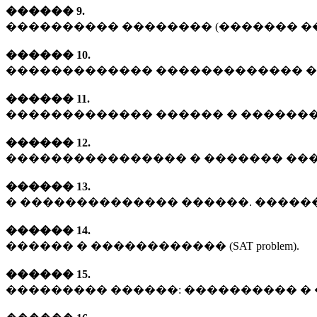
������ 9.
���������� �������� (������� ������ �
������ 10.
������������� ������������� �
������ 11.
������������� ������ � �������
������ 12.
���������������� � ������� �������
������ 13.
� �������������� ������. �����
������ 14.
������ � ������������ (SAT problem).
������ 15.
��������� ������: ���������� � �����