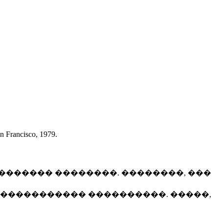
n Francisco, 1979.
��������� ��������. ��������, ���
 ������������� ����������. �����,