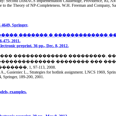
ability: Second DIMACS Implementation Challendge, Providence, RI, A
ide to the Theory of NP-Completeness. W.H. Freeman and Company, Sa
 4649, Springer,
��������� ������� � ������������� 
5, 2011.
ectronic preprint. 36 pp., Dec. 8, 2012.
����� ������������� ���������. ����
� ��������������� �������� ��� �
�, 1, 97-113, 2008.
A., Gasieniec L., Strategies for hotlink assignment. LNCS 1969, Sprin
, Springer, 189-200, 2001.
odels, examples.